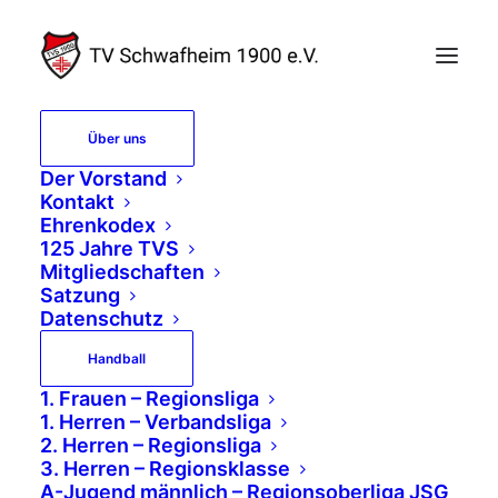
Über uns
Der Vorstand
nuliga
Kontakt
Ehrenkodex
125 Jahre TVS
Mitgliedschaften
Satzung
Datenschutz
h4>Spielplan</h4>

<?

Handball
    echo file_get_contents
1. Frauen – Regionsliga
1. Herren – Verbandsliga
('http://kfvmol.de/nuliga/m
2. Herren – Regionsliga
annschaft_ansetzungen_minim
3. Herren – Regionsklasse
A-Jugend männlich – Regionsoberliga JSG