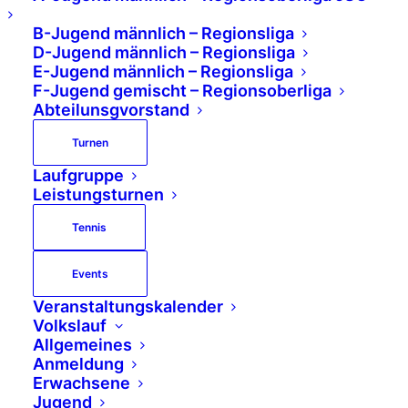
al?mannschaft=1424356&staff
el=180637&bereich=spbd');

B-Jugend männlich – Regionsliga
D-Jugend männlich – Regionsliga
?>

E-Jugend männlich – Regionsliga
<h4>Tabelle</h4>

F-Jugend gemischt – Regionsoberliga
Abteilunsgvorstand
<?

    echo file_get_contents
Turnen
('http://kfvmol.de/nuliga/s
Laufgruppe
Leistungsturnen
taffel_tabelle?staffel=1806
37&bereich=spbd');

Tennis
?>
Events
Veranstaltungskalender
Volkslauf
Allgemeines
Anmeldung
Erwachsene
Jugend