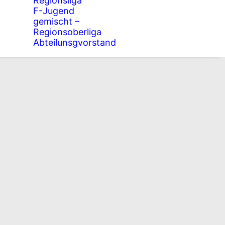
Regionsliga
F-Jugend
gemischt –
Regionsoberliga
Abteilunsgvorstand