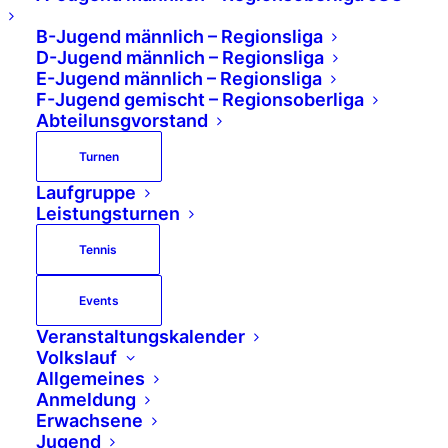
B-Jugend männlich – Regionsliga
D-Jugend männlich – Regionsliga
E-Jugend männlich – Regionsliga
F-Jugend gemischt – Regionsoberliga
Abteilunsgvorstand
Abteilungen
Turnen
Laufgruppe
Leistungsturnen
Handball
Turnen
Tennis
Tennis
Events
Veranstaltungskalender
Büro
Volkslauf
Allgemeines
Anmeldung
TV Schwafheim 1900 e. V.
Erwachsene
Dorfstraße 3
Jugend