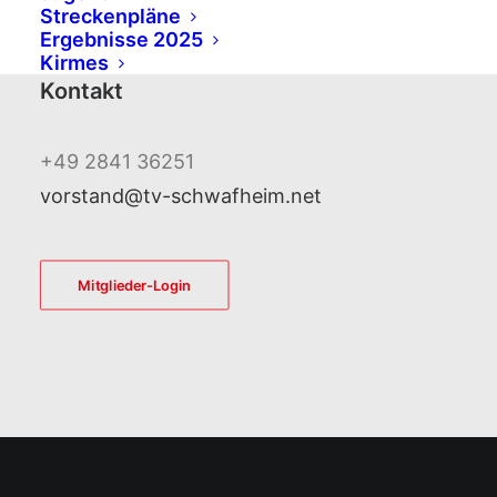
Streckenpläne
47447 Moers
Ergebnisse 2025
Kirmes
Kontakt
+49 2841 36251
vorstand@tv-schwafheim.net
Mitglieder-Login